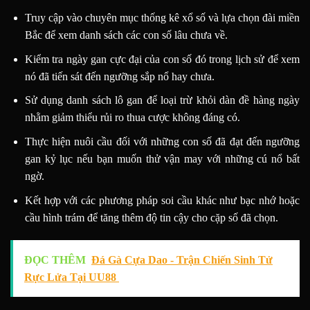
Truy cập vào chuyên mục thống kê xổ số và lựa chọn đài miền
Bắc để xem danh sách các con số lâu chưa về.
Kiểm tra ngày gan cực đại của con số đó trong lịch sử để xem
nó đã tiến sát đến ngưỡng sắp nổ hay chưa.
Sử dụng danh sách lô gan để loại trừ khỏi dàn đề hàng ngày
nhằm giảm thiểu rủi ro thua cược không đáng có.
Thực hiện nuôi cầu đối với những con số đã đạt đến ngưỡng
gan kỷ lục nếu bạn muốn thử vận may với những cú nổ bất
ngờ.
Kết hợp với các phương pháp soi cầu khác như bạc nhớ hoặc
cầu hình trám để tăng thêm độ tin cậy cho cặp số đã chọn.
ĐỌC THÊM
Đá Gà Cựa Dao - Trận Chiến Sinh Tử
Rực Lửa Tại UU88