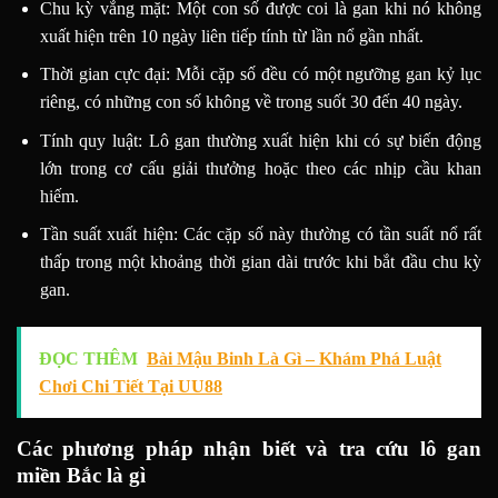
Chu kỳ vắng mặt: Một con số được coi là gan khi nó không
xuất hiện trên 10 ngày liên tiếp tính từ lần nổ gần nhất.
Thời gian cực đại: Mỗi cặp số đều có một ngưỡng gan kỷ lục
riêng, có những con số không về trong suốt 30 đến 40 ngày.
Tính quy luật: Lô gan thường xuất hiện khi có sự biến động
lớn trong cơ cấu giải thưởng hoặc theo các nhịp cầu khan
hiếm.
Tần suất xuất hiện: Các cặp số này thường có tần suất nổ rất
thấp trong một khoảng thời gian dài trước khi bắt đầu chu kỳ
gan.
ĐỌC THÊM
Bài Mậu Binh Là Gì – Khám Phá Luật
Chơi Chi Tiết Tại UU88
Các phương pháp nhận biết và tra cứu lô gan
miền Bắc là gì