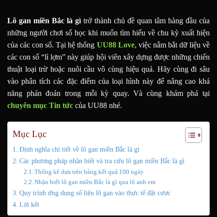
Lô gan miền Bắc là gì
trở thành chủ đề quan tâm hàng đầu của
những người chơi số học khi muốn tìm hiểu về chu kỳ xuất hiện
của các con số. Tại hệ thống
UU88 Love
, việc nắm bắt dữ liệu về
các con số “lì lợm” này giúp hội viên xây dựng được những chiến
thuật loại trừ hoặc nuôi cầu vô cùng hiệu quả. Hãy cùng đi sâu
vào phân tích các đặc điểm của loại hình này để nâng cao khả
năng phán đoán trong mỗi kỳ quay. Và cùng khám phá tại
chuyên mục Tin tức
của UU88 nhé.
Mục Lục
Định nghĩa chi tiết về lô gan miền Bắc là gì
Các phương pháp nhận biết và tra cứu lô gan miền Bắc là gì
Thống kê dựa trên bảng kết quả 100 ngày
Nhận biết lô gan miền Bắc là gì qua lô anh em
Quy trình ứng dụng số liệu lô gan vào thực tế đặt cược
Lời kết