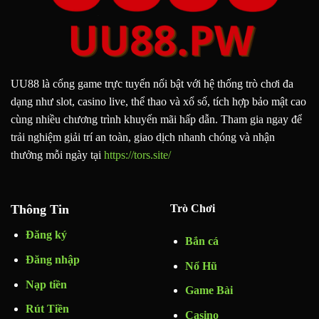
UU88 là cổng game trực tuyến nổi bật với hệ thống trò chơi đa
dạng như slot, casino live, thể thao và xổ số, tích hợp bảo mật cao
cùng nhiều chương trình khuyến mãi hấp dẫn. Tham gia ngay để
trải nghiệm giải trí an toàn, giao dịch nhanh chóng và nhận
thưởng mỗi ngày tại
https://tors.site/
Thông Tin
Trò Chơi
Đăng ký
Bắn cá
Đăng nhập
Nổ Hũ
Nạp tiền
Game Bài
Rút Tiền
Casino