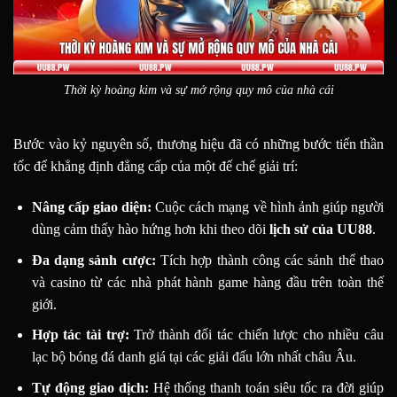
Thời kỳ hoàng kim và sự mở rộng quy mô của nhà cái
Bước vào kỷ nguyên số, thương hiệu đã có những bước tiến thần
tốc để khẳng định đẳng cấp của một đế chế giải trí:
Nâng cấp giao diện:
Cuộc cách mạng về hình ảnh giúp người
dùng cảm thấy hào hứng hơn khi theo dõi
lịch sử của UU88
.
Đa dạng sảnh cược:
Tích hợp thành công các sảnh thể thao
và casino từ các nhà phát hành game hàng đầu trên toàn thế
giới.
Hợp tác tài trợ:
Trở thành đối tác chiến lược cho nhiều câu
lạc bộ bóng đá danh giá tại các giải đấu lớn nhất châu Âu.
Tự động giao dịch:
Hệ thống thanh toán siêu tốc ra đời giúp