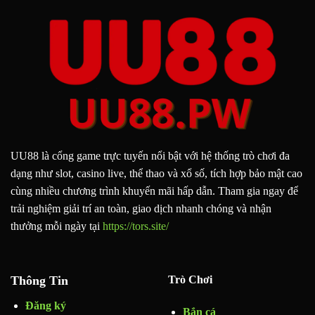
UU88 là cổng game trực tuyến nổi bật với hệ thống trò chơi đa
dạng như slot, casino live, thể thao và xổ số, tích hợp bảo mật cao
cùng nhiều chương trình khuyến mãi hấp dẫn. Tham gia ngay để
trải nghiệm giải trí an toàn, giao dịch nhanh chóng và nhận
thưởng mỗi ngày tại
https://tors.site/
Thông Tin
Trò Chơi
Đăng ký
Bắn cá