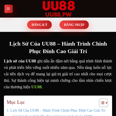
Bỏ
qua
nội
dung
ĐĂNG KÝ
ĐĂNG NHẬP
Lịch Sử Của UU88 – Hành Trình Chinh
Phục Đỉnh Cao Giải Trí
Lịch sử của UU88
ghi dấu ấn đậm nét bằng quá trình hình thành
và phát triển bền vững suốt nhiều năm qua. Nền tảng luôn nỗ lực
cải tiến dịch vụ để mang lại giá trị giải trí cao nhất cho mọi cược
thủ. Sự thành công hiện tại minh chứng cho tầm nhìn chiến lược
của thương hiệu
UU88
.
Mục Lục
Lịch Sử Của UU88 – Hành Trình Chinh Phục Đỉnh Cao Giải Trí