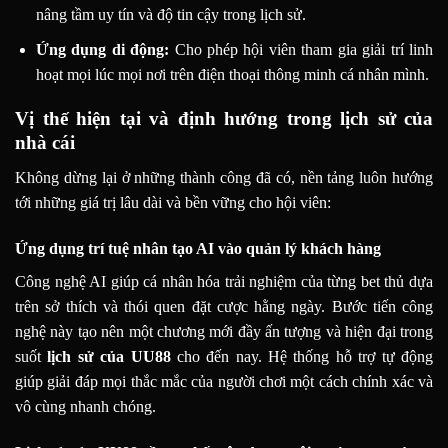
nâng tầm uy tín và độ tin cậy trong lịch sử.
Ứng dụng di động:
Cho phép hội viên tham gia giải trí linh
hoạt mọi lúc mọi nơi trên điện thoại thông minh cá nhân mình.
Vị thế hiện tại và định hướng trong lịch sử của
nhà cái
Không dừng lại ở những thành công đã có, nền tảng luôn hướng
tới những giá trị lâu dài và bền vững cho hội viên:
Ứng dụng trí tuệ nhân tạo AI vào quản lý khách hàng
Công nghệ AI giúp cá nhân hóa trải nghiệm của từng bet thủ dựa
trên sở thích và thói quen đặt cược hằng ngày. Bước tiến công
nghệ này tạo nên một chương mới đầy ấn tượng và hiện đại trong
suốt
lịch sử của UU88
cho đến nay. Hệ thống hỗ trợ tự động
giúp giải đáp mọi thắc mắc của người chơi một cách chính xác và
vô cùng nhanh chóng.