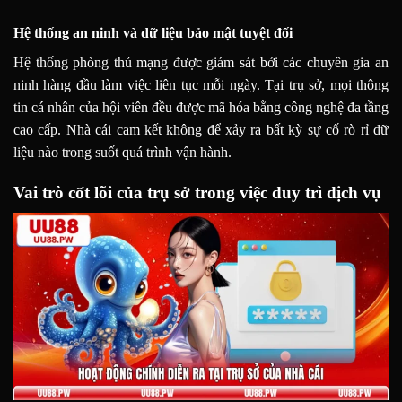
Hệ thống an ninh và dữ liệu bảo mật tuyệt đối
Hệ thống phòng thủ mạng được giám sát bởi các chuyên gia an
ninh hàng đầu làm việc liên tục mỗi ngày. Tại trụ sở, mọi thông
tin cá nhân của hội viên đều được mã hóa bằng công nghệ đa tầng
cao cấp. Nhà cái cam kết không để xảy ra bất kỳ sự cố rò rỉ dữ
liệu nào trong suốt quá trình vận hành.
Vai trò cốt lõi của trụ sở trong việc duy trì dịch vụ