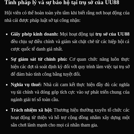
Tính pháp lý và sự bảo hộ tại trụ sở của UU88
Hội viên có thể hoàn toàn yên tâm khi biết rằng nơi hoạt động của
nhà cái được pháp luật sở tại công nhận:
Giấy phép kinh doanh:
Mọi hoạt động tại
trụ sở của UU88
đều chịu sự điều chỉnh và giám sát chặt chẽ từ các hiệp hội cá
cược quốc tế danh giá nhất.
Sự giám sát từ chính phủ:
Cơ quan chức năng luôn thực
hiện các đợt rà soát định kỳ đối với quy trình làm việc tại trụ sở
để đảm bảo tính công bằng tuyệt đối.
Nghĩa vụ thuế:
Nhà cái cam kết thực hiện đầy đủ các nghĩa
vụ tài chính và đóng góp tích cực vào sự phát triển chung của
ngành giải trí số toàn cầu.
Trách nhiệm xã hội:
Thương hiệu thường xuyên tổ chức các
hoạt động từ thiện và hỗ trợ cộng đồng nhằm xây dựng một
sân chơi lành mạnh cho mọi cá nhân tham gia.