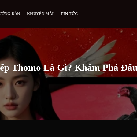
ƯỚNG DẪN
KHUYẾN MÃI
TIN TỨC
iếp Thomo Là Gì? Khám Phá Đấ