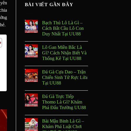
uyên
BÀI VIẾT GẦN ĐÂY
chia
ưởng
Bạch Thủ Lô Là Gì –
hé.
Cách Bắt Cầu Lô Con
Duy Nhất Tại UU88
Lô Gan Miền Bắc Là
Gì? Cách Nhận Biết Và
Thống Kê Tại UU88
Đá Gà Cựa Dao – Trận
Chiến Sinh Tử Rực Lửa
Tại UU88
Đá Gà Trực Tiếp
Thomo Là Gì? Khám
Phá Đấu Trường UU88
Bài Mậu Binh Là Gì –
Khám Phá Luật Chơi