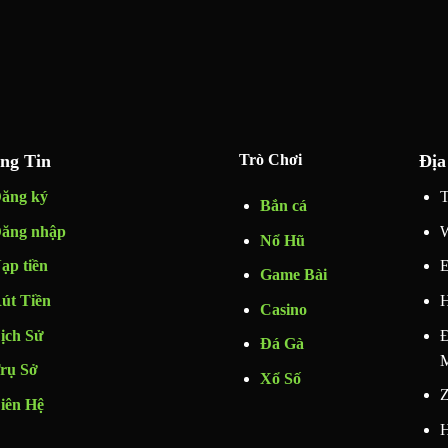
ng Tin
Trò Chơi
Địa
ăng ký
T
Bắn cá
ăng nhập
W
Nổ Hũ
ạp tiền
E
Game Bài
út Tiền
H
Casino
ịch Sử
Đ
Đá Gà
M
rụ Sở
Xổ Số
Z
iên Hệ
H