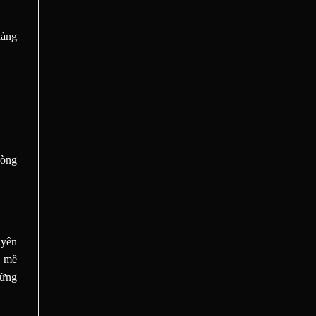
hàng
dòng
uyên
m mê
hững