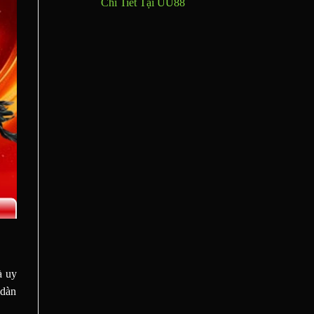
Chi Tiết Tại UU88
à uy
 dàn