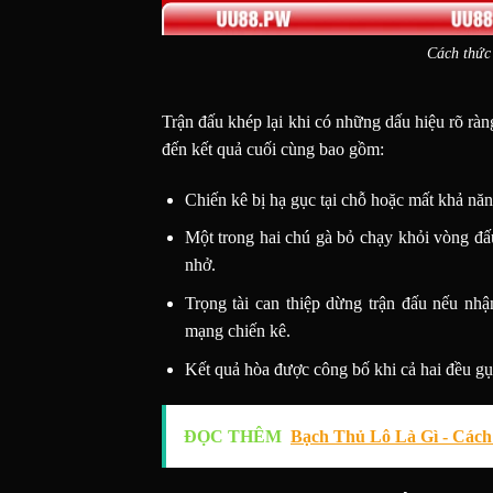
Cách thức
Trận đấu khép lại khi có những dấu hiệu rõ ràn
đến kết quả cuối cùng bao gồm:
Chiến kê bị hạ gục tại chỗ hoặc mất khả nă
Một trong hai chú gà bỏ chạy khỏi vòng đấ
nhở.
Trọng tài can thiệp dừng trận đấu nếu nh
mạng chiến kê.
Kết quả hòa được công bố khi cả hai đều gục
ĐỌC THÊM
Bạch Thủ Lô Là Gì - Các