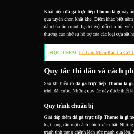
Khái niệm
đá gà trực tiếp Thomo là gì
này ám
qua tuyển chọn khắt khe. Điểm khác biệt nằm 
đảm bảo tính minh bạch tuyệt đối cho hội viên 
thương cao nhờ sự hỗ trợ của các loại cựa sắt h
ĐỌC THÊM
Lô Gan Miền Bắc Là Gì? 
Quy tắc thi đấu và cách p
Sau khi hiểu rõ
đá gà trực tiếp Thomo là gì
trình đặt cược. Những quy tắc này được thiết lậ
Quy trình chuẩn bị
Giải đáp thêm
đá gà trực tiếp Thomo là gì
mỗ
loại hạng cân một cách chính xác nhất. Những
tránh tình trạng chênh lệch sức mạnh quá lớn.